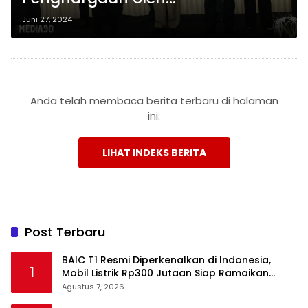
Kememkumham RI atas
Juni 27, 2024
Keberhasilan Membina Tiyuh
Sadar Hukum
Anda telah membaca berita terbaru di halaman
ini.
LIHAT INDEKS BERITA
Post Terbaru
BAIC T1 Resmi Diperkenalkan di Indonesia,
1
Mobil Listrik Rp300 Jutaan Siap Ramaikan
Pasar EV
Agustus 7, 2026