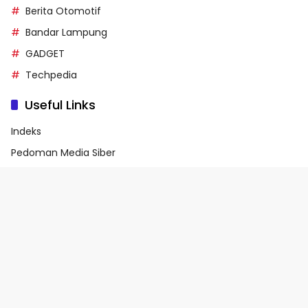
Berita Otomotif
Bandar Lampung
GADGET
Techpedia
Useful Links
Indeks
Pedoman Media Siber
Privacy Policy
Terms of Service
© 2026 - Media90.id | Powered by danar.id