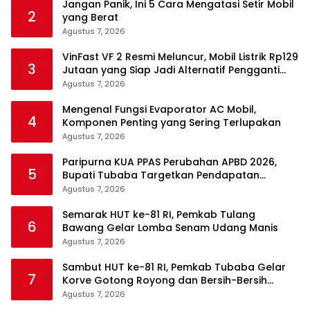
Jangan Panik, Ini 5 Cara Mengatasi Setir Mobil
2
yang Berat
Agustus 7, 2026
VinFast VF 2 Resmi Meluncur, Mobil Listrik Rp129
3
Jutaan yang Siap Jadi Alternatif Pengganti
Motor
Agustus 7, 2026
Mengenal Fungsi Evaporator AC Mobil,
4
Komponen Penting yang Sering Terlupakan
Agustus 7, 2026
Paripurna KUA PPAS Perubahan APBD 2026,
5
Bupati Tubaba Targetkan Pendapatan
Daerah Rp820,3 Miliar
Agustus 7, 2026
Semarak HUT ke-81 RI, Pemkab Tulang
6
Bawang Gelar Lomba Senam Udang Manis
Agustus 7, 2026
Sambut HUT ke-81 RI, Pemkab Tubaba Gelar
7
Korve Gotong Royong dan Bersih-Bersih
Serentak
Agustus 7, 2026