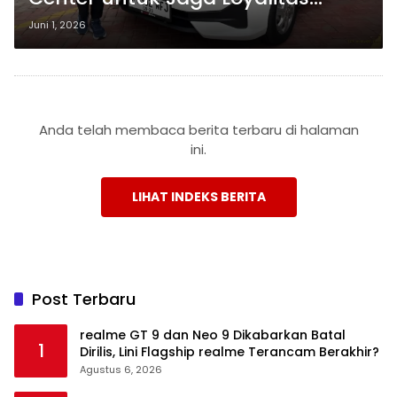
Konsumen di Tengah Ketatnya
Juni 1, 2026
Persaingan Otomotif
Anda telah membaca berita terbaru di halaman
ini.
LIHAT INDEKS BERITA
Post Terbaru
realme GT 9 dan Neo 9 Dikabarkan Batal
1
Dirilis, Lini Flagship realme Terancam Berakhir?
Agustus 6, 2026