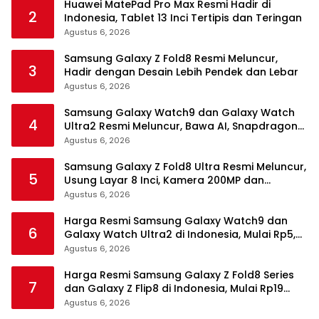
Huawei MatePad Pro Max Resmi Hadir di
2
Indonesia, Tablet 13 Inci Tertipis dan Teringan
Agustus 6, 2026
Samsung Galaxy Z Fold8 Resmi Meluncur,
3
Hadir dengan Desain Lebih Pendek dan Lebar
Agustus 6, 2026
Samsung Galaxy Watch9 dan Galaxy Watch
4
Ultra2 Resmi Meluncur, Bawa AI, Snapdragon
Wear Elite, dan Fitur Kesehatan Baru
Agustus 6, 2026
Samsung Galaxy Z Fold8 Ultra Resmi Meluncur,
5
Usung Layar 8 Inci, Kamera 200MP dan
Snapdragon 8 Elite Gen 5
Agustus 6, 2026
Harga Resmi Samsung Galaxy Watch9 dan
6
Galaxy Watch Ultra2 di Indonesia, Mulai Rp5,9
Jutaan
Agustus 6, 2026
Harga Resmi Samsung Galaxy Z Fold8 Series
7
dan Galaxy Z Flip8 di Indonesia, Mulai Rp19
Jutaan
Agustus 6, 2026