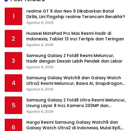
realme GT 9 dan Neo 9 Dikabarkan Batal
1
Dirilis, Lini Flagship realme Terancam Berakhir?
Agustus 6, 2026
Huawei MatePad Pro Max Resmi Hadir di
2
Indonesia, Tablet 13 Inci Tertipis dan Teringan
Agustus 6, 2026
Samsung Galaxy Z Fold8 Resmi Meluncur,
3
Hadir dengan Desain Lebih Pendek dan Lebar
Agustus 6, 2026
Samsung Galaxy Watch9 dan Galaxy Watch
4
Ultra2 Resmi Meluncur, Bawa AI, Snapdragon
Wear Elite, dan Fitur Kesehatan Baru
Agustus 6, 2026
Samsung Galaxy Z Fold8 Ultra Resmi Meluncur,
5
Usung Layar 8 Inci, Kamera 200MP dan
Snapdragon 8 Elite Gen 5
Agustus 6, 2026
Harga Resmi Samsung Galaxy Watch9 dan
6
Galaxy Watch Ultra2 di Indonesia, Mulai Rp5,9