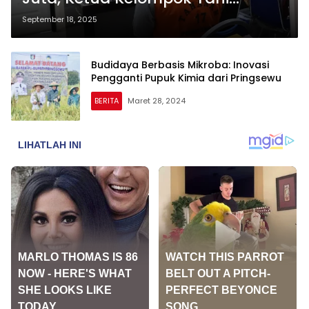
Lampung Selatan Ditangkap
September 18, 2025
Polisi
Budidaya Berbasis Mikroba: Inovasi
Pengganti Pupuk Kimia dari Pringsewu
BERITA
Maret 28, 2024