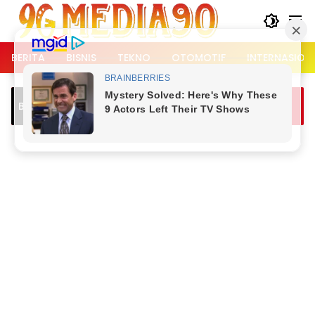
Langsung
ke
konten
BERITA
BISNIS
TEKNO
OTOMOTIF
INTERNASION
Breaking News