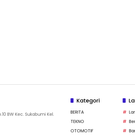
Kategori
La
BERITA
La
.10 BW Kec. Sukabumi Kel.
TEKNO
Be
OTOMOTIF
Ba