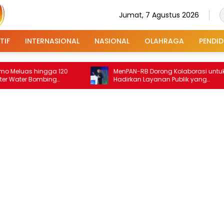
Jumat, 7 Agustus 2026
TIF
INTERNASIONAL
NASIONAL
OLAHRAGA
PENDID
hingga 120
MenPAN-RB Dorong Kolaborasi untuk
Bombing
Hadirkan Layanan Publik yang
Terintegrasi dan Inklusif