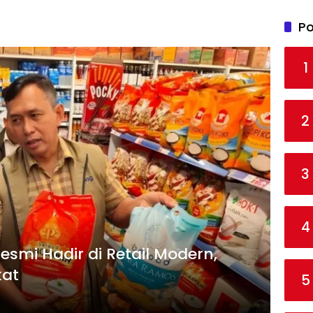
Po
1
2
3
4
smi Hadir di Retail Modern,
kat
5