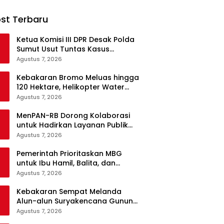
st Terbaru
Ketua Komisi III DPR Desak Polda
Sumut Usut Tuntas Kasus
Kematian WL Secara Transparan
Agustus 7, 2026
Kebakaran Bromo Meluas hingga
120 Hektare, Helikopter Water
Bombing Disiagakan
Agustus 7, 2026
MenPAN-RB Dorong Kolaborasi
untuk Hadirkan Layanan Publik
yang Terintegrasi dan Inklusif
Agustus 7, 2026
Pemerintah Prioritaskan MBG
untuk Ibu Hamil, Balita, dan
Daerah 3T
Agustus 7, 2026
Kebakaran Sempat Melanda
Alun-alun Suryakencana Gunung
Gede, Api Berhasil Dipadamkan
Agustus 7, 2026