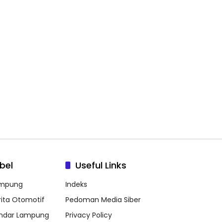
bel
Useful Links
mpung
Indeks
rita Otomotif
Pedoman Media Siber
ndar Lampung
Privacy Policy