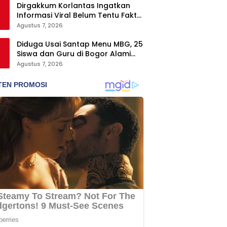
Dirgakkum Korlantas Ingatkan
Informasi Viral Belum Tentu Fakta,
Masyarakat Diminta Waspadai
Agustus 7, 2026
Hoaks
Diduga Usai Santap Menu MBG, 25
Siswa dan Guru di Bogor Alami
Keracunan
Agustus 7, 2026