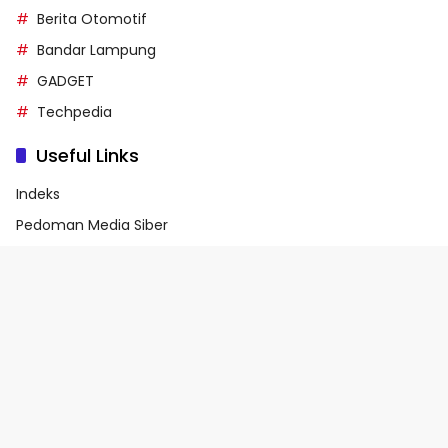
Berita Otomotif
Bandar Lampung
GADGET
Techpedia
Useful Links
Indeks
Pedoman Media Siber
Privacy Policy
Terms of Service
© 2026 - Media90.id | Powered by danar.id