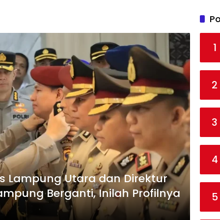
Po
1
2
3
4
es Lampung Utara dan Direktur
mpung Berganti, Inilah Profilnya
5