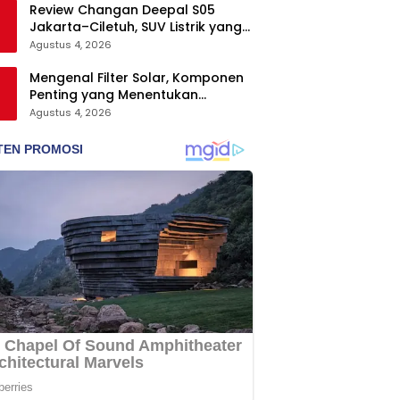
Review Changan Deepal S05
Jakarta–Ciletuh, SUV Listrik yang
Nyaman dan Fun to Drive
Agustus 4, 2026
Mengenal Filter Solar, Komponen
Penting yang Menentukan
Keawetan Mesin Diesel
Agustus 4, 2026