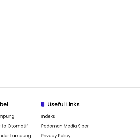
bel
Useful Links
mpung
Indeks
rita Otomotif
Pedoman Media Siber
ndar Lampung
Privacy Policy