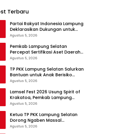
st Terbaru
Partai Rakyat Indonesia Lampung
Deklarasikan Dukungan untuk
Prabowo di Pilpres 2029
Agustus 5, 2026
Pemkab Lampung Selatan
Percepat Sertifikasi Aset Daerah
Lewat Sinergi dengan Kantor
Agustus 5, 2026
Pertanahan
TP PKK Lampung Selatan Salurkan
Bantuan untuk Anak Berisiko
Stunting di Sidomulyo
Agustus 5, 2026
Lamsel Fest 2026 Usung Spirit of
Krakatoa, Pemkab Lampung
Selatan Siapkan Festival Lebih
Agustus 5, 2026
Spektakuler
Ketua TP PKK Lampung Selatan
Dorong Ngaben Massal
Balinuraga Jadi Ikon Wisata
Agustus 5, 2026
Budaya