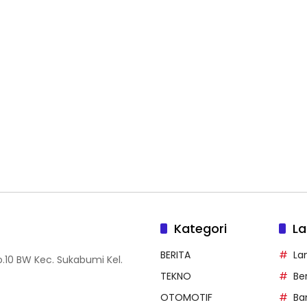
Kategori
La
BERITA
La
.10 BW Kec. Sukabumi Kel.
TEKNO
Be
OTOMOTIF
Ba