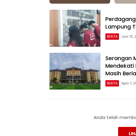
Perdagang
Lampung T
BERITA
Juni 10,
Serangan 
Mendekati 
Masih Berl
BERITA
April 7, 
Anda telah membac
LIH