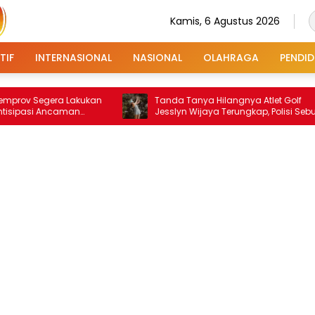
Kamis, 6 Agustus 2026
TIF
INTERNASIONAL
NASIONAL
OLAHRAGA
PENDID
ra Lakukan
Tanda Tanya Hilangnya Atlet Golf
caman
Jesslyn Wijaya Terungkap, Polisi Sebut
Dibawa Orang Suruhan Ibunya