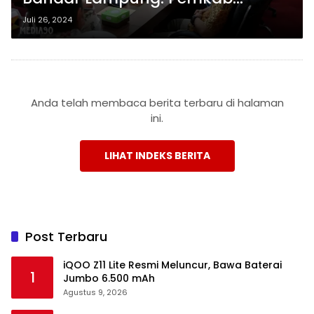
Lampung Selatan Penuhi Syarat
Juli 26, 2024
Dasar Menuju Paripurna
Anda telah membaca berita terbaru di halaman
ini.
LIHAT INDEKS BERITA
Post Terbaru
iQOO Z11 Lite Resmi Meluncur, Bawa Baterai
1
Jumbo 6.500 mAh
Agustus 9, 2026