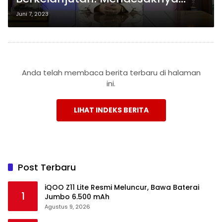
Energi Baru Terbarukan
Juni 7, 2023
Anda telah membaca berita terbaru di halaman
ini.
LIHAT INDEKS BERITA
Post Terbaru
iQOO Z11 Lite Resmi Meluncur, Bawa Baterai
1
Jumbo 6.500 mAh
Agustus 9, 2026