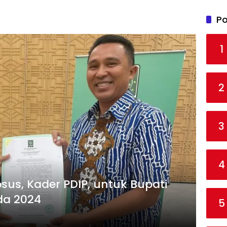
Po
1
2
3
4
sus, Kader PDIP, untuk Bupati
da 2024
5