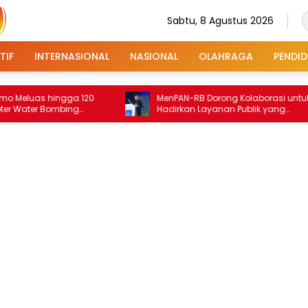
Sabtu, 8 Agustus 2026
TIF
INTERNASIONAL
NASIONAL
OLAHRAGA
PENDID
 hingga 120
MenPAN-RB Dorong Kolaborasi untuk
r Bombing
Hadirkan Layanan Publik yang
Terintegrasi dan Inklusif