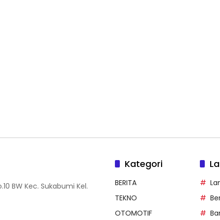
Kategori
La
BERITA
La
.10 BW Kec. Sukabumi Kel.
TEKNO
Be
OTOMOTIF
Ba