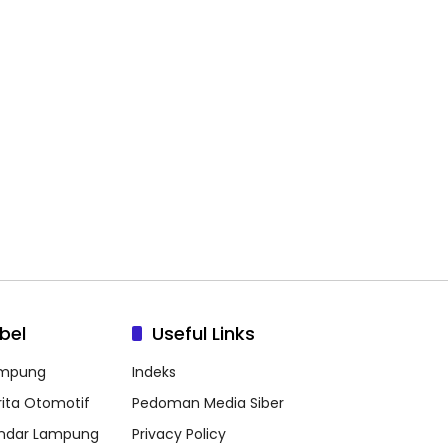
bel
Useful Links
mpung
Indeks
rita Otomotif
Pedoman Media Siber
ndar Lampung
Privacy Policy