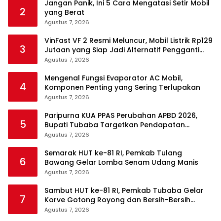
Jangan Panik, Ini 5 Cara Mengatasi Setir Mobil
2
yang Berat
Agustus 7, 2026
VinFast VF 2 Resmi Meluncur, Mobil Listrik Rp129
3
Jutaan yang Siap Jadi Alternatif Pengganti
Motor
Agustus 7, 2026
Mengenal Fungsi Evaporator AC Mobil,
4
Komponen Penting yang Sering Terlupakan
Agustus 7, 2026
Paripurna KUA PPAS Perubahan APBD 2026,
5
Bupati Tubaba Targetkan Pendapatan
Daerah Rp820,3 Miliar
Agustus 7, 2026
Semarak HUT ke-81 RI, Pemkab Tulang
6
Bawang Gelar Lomba Senam Udang Manis
Agustus 7, 2026
Sambut HUT ke-81 RI, Pemkab Tubaba Gelar
7
Korve Gotong Royong dan Bersih-Bersih
Serentak
Agustus 7, 2026