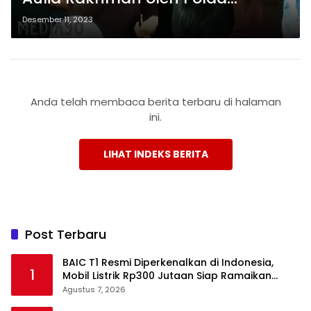
Lampung, Timnas AMIN Bersiap
Desember 11, 2023
Menyokong
Anda telah membaca berita terbaru di halaman
ini.
LIHAT INDEKS BERITA
Post Terbaru
BAIC T1 Resmi Diperkenalkan di Indonesia,
1
Mobil Listrik Rp300 Jutaan Siap Ramaikan
Pasar EV
Agustus 7, 2026