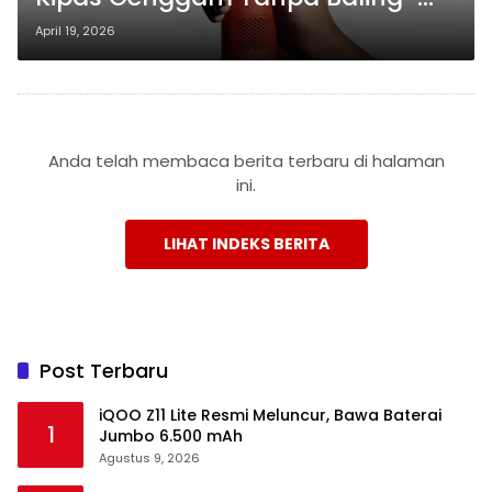
Baling dengan Angin 88 Km/Jam
April 19, 2026
Anda telah membaca berita terbaru di halaman
ini.
LIHAT INDEKS BERITA
Post Terbaru
iQOO Z11 Lite Resmi Meluncur, Bawa Baterai
1
Jumbo 6.500 mAh
Agustus 9, 2026