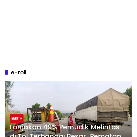
e-toll
BERITA
Lonjakan 49% Pemudik Melintas
di Tol Terbanggi Besar-Pematang