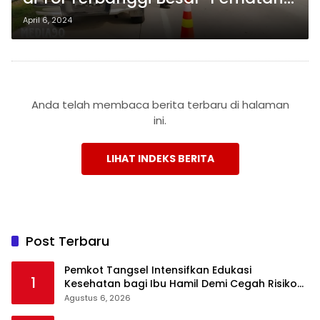
Panggang-Kayu Agung;
April 6, 2024
Peningkatan Petugas HK
Anda telah membaca berita terbaru di halaman
ini.
LIHAT INDEKS BERITA
Post Terbaru
Pemkot Tangsel Intensifkan Edukasi
1
Kesehatan bagi Ibu Hamil Demi Cegah Risiko
Kehamilan
Agustus 6, 2026