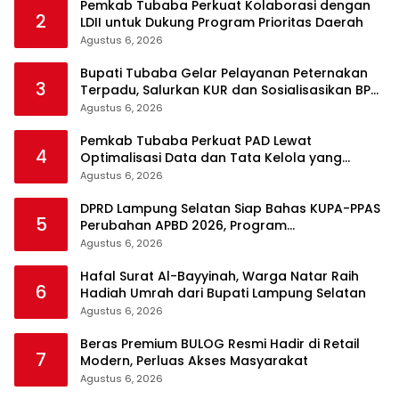
Pemkab Tubaba Perkuat Kolaborasi dengan
2
LDII untuk Dukung Program Prioritas Daerah
Agustus 6, 2026
Bupati Tubaba Gelar Pelayanan Peternakan
3
Terpadu, Salurkan KUR dan Sosialisasikan BPJS
Ketenagakerjaan
Agustus 6, 2026
Pemkab Tubaba Perkuat PAD Lewat
4
Optimalisasi Data dan Tata Kelola yang
Akuntabel
Agustus 6, 2026
DPRD Lampung Selatan Siap Bahas KUPA-PPAS
5
Perubahan APBD 2026, Program
Pembangunan Jadi Prioritas
Agustus 6, 2026
Hafal Surat Al-Bayyinah, Warga Natar Raih
6
Hadiah Umrah dari Bupati Lampung Selatan
Agustus 6, 2026
Beras Premium BULOG Resmi Hadir di Retail
7
Modern, Perluas Akses Masyarakat
Agustus 6, 2026