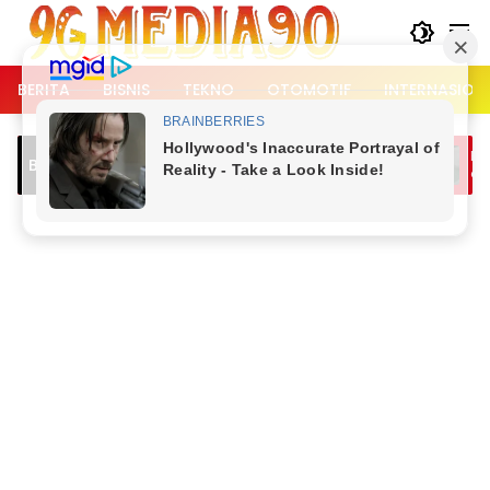
Langsung
ke
konten
BERITA
BISNIS
TEKNO
OTOMOTIF
INTERNASION
Pelaku Sempat
Breaking News
di TKP Usai Bu
Ambarawa