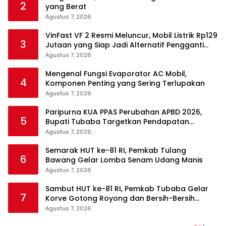
2
yang Berat
Agustus 7, 2026
VinFast VF 2 Resmi Meluncur, Mobil Listrik Rp129
3
Jutaan yang Siap Jadi Alternatif Pengganti
Motor
Agustus 7, 2026
Mengenal Fungsi Evaporator AC Mobil,
4
Komponen Penting yang Sering Terlupakan
Agustus 7, 2026
Paripurna KUA PPAS Perubahan APBD 2026,
5
Bupati Tubaba Targetkan Pendapatan
Daerah Rp820,3 Miliar
Agustus 7, 2026
Semarak HUT ke-81 RI, Pemkab Tulang
6
Bawang Gelar Lomba Senam Udang Manis
Agustus 7, 2026
Sambut HUT ke-81 RI, Pemkab Tubaba Gelar
7
Korve Gotong Royong dan Bersih-Bersih
Serentak
Agustus 7, 2026