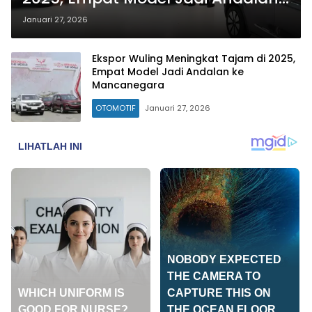
ke Pasar Global
Januari 27, 2026
Ekspor Wuling Meningkat Tajam di 2025,
Empat Model Jadi Andalan ke
Mancanegara
OTOMOTIF
Januari 27, 2026