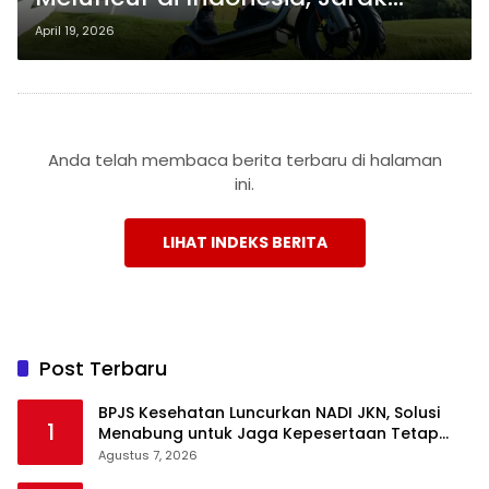
Tempuh 55 Km dan Fitur
April 19, 2026
Keamanan Lebih Canggih
Anda telah membaca berita terbaru di halaman
ini.
LIHAT INDEKS BERITA
Post Terbaru
BPJS Kesehatan Luncurkan NADI JKN, Solusi
1
Menabung untuk Jaga Kepesertaan Tetap
Aktif
Agustus 7, 2026