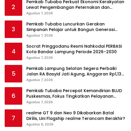
Pemkab Tubaba Perkuat Ekonomi Kerakyatan
2
Lewat Pengembangan Peternakan dan
Penyaluran KUR
Agustus 7, 2026
Pemkab Tubaba Luncurkan Gerakan
3
Simpanan Pelajar untuk Bangun Generasi
Cerdas Sejak Dini
Agustus 7, 2026
Socrat Pringgodanu Resmi Nahkodai PERBASI
4
Kota Bandar Lampung Periode 2026–2030
Agustus 7, 2026
Pemkab Lampung Selatan Segera Perbaiki
5
Jalan RA Basyid Jati Agung, Anggaran Rp1,13
Miliar Disiapkan
Agustus 7, 2026
Pemkab Tubaba Percepat Kemandirian BLUD
6
Puskesmas, Fokus Tingkatkan Pelayanan
Kesehatan
Agustus 7, 2026
realme GT 9 dan Neo 9 Dikabarkan Batal
7
Dirilis, Lini Flagship realme Terancam Berakhir?
Agustus 6, 2026