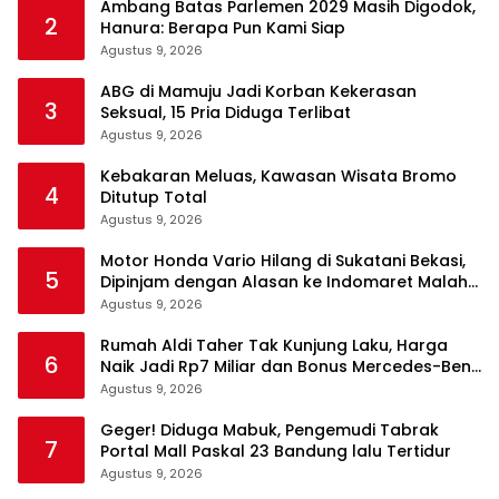
Ambang Batas Parlemen 2029 Masih Digodok,
2
Hanura: Berapa Pun Kami Siap
Agustus 9, 2026
ABG di Mamuju Jadi Korban Kekerasan
3
Seksual, 15 Pria Diduga Terlibat
Agustus 9, 2026
Kebakaran Meluas, Kawasan Wisata Bromo
4
Ditutup Total
Agustus 9, 2026
Motor Honda Vario Hilang di Sukatani Bekasi,
5
Dipinjam dengan Alasan ke Indomaret Malah
Tak Kembali
Agustus 9, 2026
Rumah Aldi Taher Tak Kunjung Laku, Harga
6
Naik Jadi Rp7 Miliar dan Bonus Mercedes-Benz
C200
Agustus 9, 2026
Geger! Diduga Mabuk, Pengemudi Tabrak
7
Portal Mall Paskal 23 Bandung lalu Tertidur
Agustus 9, 2026