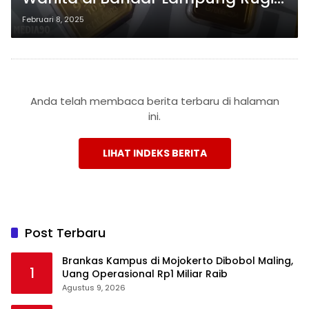
Rp400 Juta
Februari 8, 2025
Anda telah membaca berita terbaru di halaman
ini.
LIHAT INDEKS BERITA
Post Terbaru
Brankas Kampus di Mojokerto Dibobol Maling,
1
Uang Operasional Rp1 Miliar Raib
Agustus 9, 2026