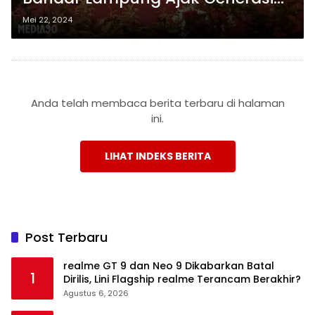
Muda Kuatkan Agama dan
Mei 22, 2024
Kebajikan
Anda telah membaca berita terbaru di halaman
ini.
LIHAT INDEKS BERITA
Post Terbaru
realme GT 9 dan Neo 9 Dikabarkan Batal
1
Dirilis, Lini Flagship realme Terancam Berakhir?
Agustus 6, 2026