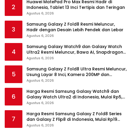
Huawei MatePad Pro Max Resmi Hadir di
2
Indonesia, Tablet 13 Inci Tertipis dan Teringan
Agustus 6, 2026
Samsung Galaxy Z Fold8 Resmi Meluncur,
3
Hadir dengan Desain Lebih Pendek dan Lebar
Agustus 6, 2026
Samsung Galaxy Watch9 dan Galaxy Watch
4
Ultra2 Resmi Meluncur, Bawa AI, Snapdragon
Wear Elite, dan Fitur Kesehatan Baru
Agustus 6, 2026
Samsung Galaxy Z Fold8 Ultra Resmi Meluncur,
5
Usung Layar 8 Inci, Kamera 200MP dan
Snapdragon 8 Elite Gen 5
Agustus 6, 2026
Harga Resmi Samsung Galaxy Watch9 dan
6
Galaxy Watch Ultra2 di Indonesia, Mulai Rp5,9
Jutaan
Agustus 6, 2026
Harga Resmi Samsung Galaxy Z Fold8 Series
7
dan Galaxy Z Flip8 di Indonesia, Mulai Rp19
Jutaan
Agustus 6, 2026