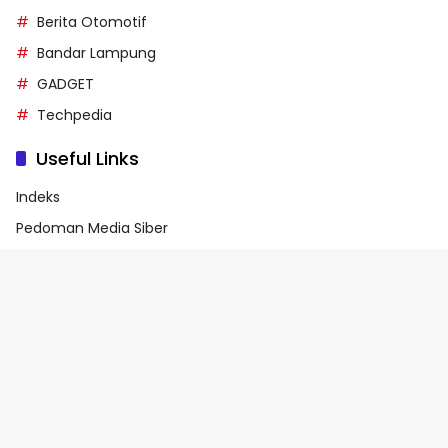
Berita Otomotif
Bandar Lampung
GADGET
Techpedia
Useful Links
Indeks
Pedoman Media Siber
Privacy Policy
Terms of Service
© 2026 - Media90.id | Powered by danar.id