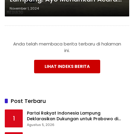
di Lapangan Korpri Bandar
November 1, 2024
Lampung!
Anda telah membaca berita terbaru di halaman
ini.
LIHAT INDEKS BERITA
Post Terbaru
Partai Rakyat Indonesia Lampung
1
Deklarasikan Dukungan untuk Prabowo di
Pilpres 2029
Agustus 5, 2026