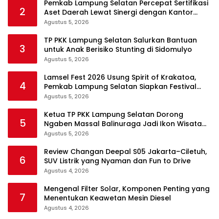
Pemkab Lampung Selatan Percepat Sertifikasi
2
Aset Daerah Lewat Sinergi dengan Kantor
Pertanahan
Agustus 5, 2026
TP PKK Lampung Selatan Salurkan Bantuan
3
untuk Anak Berisiko Stunting di Sidomulyo
Agustus 5, 2026
Lamsel Fest 2026 Usung Spirit of Krakatoa,
4
Pemkab Lampung Selatan Siapkan Festival
Lebih Spektakuler
Agustus 5, 2026
Ketua TP PKK Lampung Selatan Dorong
5
Ngaben Massal Balinuraga Jadi Ikon Wisata
Budaya
Agustus 5, 2026
Review Changan Deepal S05 Jakarta–Ciletuh,
6
SUV Listrik yang Nyaman dan Fun to Drive
Agustus 4, 2026
Mengenal Filter Solar, Komponen Penting yang
7
Menentukan Keawetan Mesin Diesel
Agustus 4, 2026