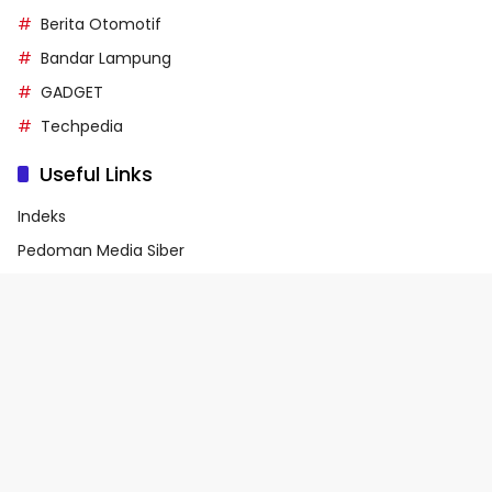
Berita Otomotif
Bandar Lampung
GADGET
Techpedia
Useful Links
Indeks
Pedoman Media Siber
Privacy Policy
Terms of Service
© 2026 - Media90.id | Powered by danar.id