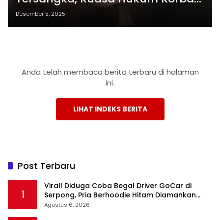
Apresiasi Langkah Cepat Polres
Desember 5, 2025
Anda telah membaca berita terbaru di halaman
ini.
LIHAT INDEKS BERITA
Post Terbaru
Viral! Diduga Coba Begal Driver GoCar di
1
Serpong, Pria Berhoodie Hitam Diamankan
Warga dan Polisi
Agustus 6, 2026