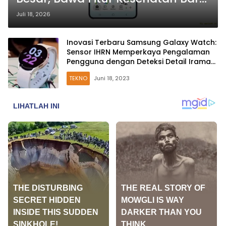
untuk Galaxy Watch Generasi
Juli 18, 2026
Berikutnya
Inovasi Terbaru Samsung Galaxy Watch:
Sensor IHRN Memperkaya Pengalaman
Pengguna dengan Deteksi Detail Irama
Jantung
TEKNO
Juni 18, 2023