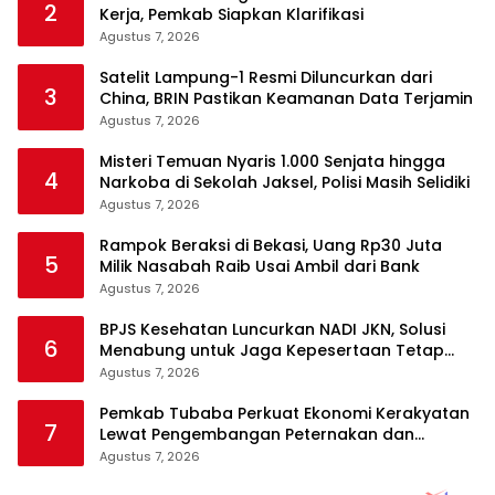
2
Kerja, Pemkab Siapkan Klarifikasi
Agustus 7, 2026
Satelit Lampung-1 Resmi Diluncurkan dari
3
China, BRIN Pastikan Keamanan Data Terjamin
Agustus 7, 2026
Misteri Temuan Nyaris 1.000 Senjata hingga
4
Narkoba di Sekolah Jaksel, Polisi Masih Selidiki
Agustus 7, 2026
Rampok Beraksi di Bekasi, Uang Rp30 Juta
5
Milik Nasabah Raib Usai Ambil dari Bank
Agustus 7, 2026
BPJS Kesehatan Luncurkan NADI JKN, Solusi
6
Menabung untuk Jaga Kepesertaan Tetap
Aktif
Agustus 7, 2026
Pemkab Tubaba Perkuat Ekonomi Kerakyatan
7
Lewat Pengembangan Peternakan dan
Penyaluran KUR
Agustus 7, 2026