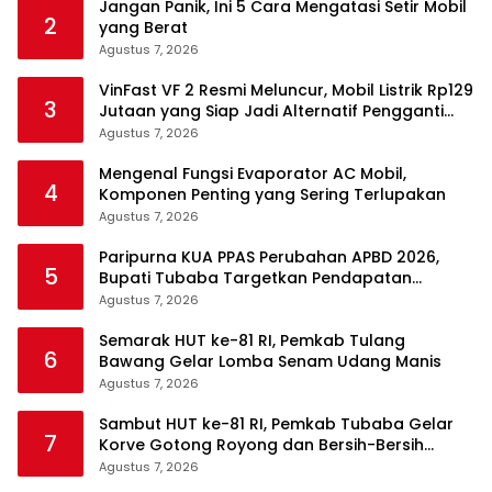
Jangan Panik, Ini 5 Cara Mengatasi Setir Mobil
2
yang Berat
Agustus 7, 2026
VinFast VF 2 Resmi Meluncur, Mobil Listrik Rp129
3
Jutaan yang Siap Jadi Alternatif Pengganti
Motor
Agustus 7, 2026
Mengenal Fungsi Evaporator AC Mobil,
4
Komponen Penting yang Sering Terlupakan
Agustus 7, 2026
Paripurna KUA PPAS Perubahan APBD 2026,
5
Bupati Tubaba Targetkan Pendapatan
Daerah Rp820,3 Miliar
Agustus 7, 2026
Semarak HUT ke-81 RI, Pemkab Tulang
6
Bawang Gelar Lomba Senam Udang Manis
Agustus 7, 2026
Sambut HUT ke-81 RI, Pemkab Tubaba Gelar
7
Korve Gotong Royong dan Bersih-Bersih
Serentak
Agustus 7, 2026