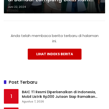
Ahmad Tercengang, Mirip Galeri
Juni 22, 2024
Luar Negeri!
Anda telah membaca berita terbaru di halaman
ini.
LIHAT INDEKS BERITA
Post Terbaru
BAIC T1 Resmi Diperkenalkan di Indonesia,
1
Mobil Listrik Rp300 Jutaan Siap Ramaikan
Pasar EV
Agustus 7, 2026