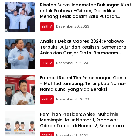
Risalah Survei Indometer: Dukungan Kuat
untuk Prabowo-Gibran, Diprediksi
Menang Telak dalam Satu Putaran
Pemilihan Presiden
BERITA
Desember 20, 2023
Analisis Debat Capres 2024: Prabowo
Terbukti Jujur dan Realistis, Sementara
Anies dan Ganjar Dinilai Bermacam
Retorika
BERITA
Desember 14, 2023
Formasi Resmi Tim Pemenangan Ganjar
– Mahfud Lampung: Terungkap Nama-
Nama Kunci yang Siap Beraksi
BERITA
November 25, 2023
Pemilihan Presiden: Anies-Muhaimin
Memimpin Jalur Nomor 1, Prabowo-
Gibran Tampil di Nomor 2, Sementara
Ganjar-Mahfud MD Berada di Nomor 3
BERITA
November 15, 2023