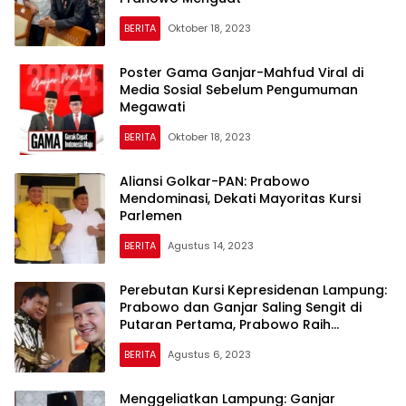
BERITA
Oktober 18, 2023
Poster Gama Ganjar-Mahfud Viral di
Media Sosial Sebelum Pengumuman
Megawati
BERITA
Oktober 18, 2023
Aliansi Golkar-PAN: Prabowo
Mendominasi, Dekati Mayoritas Kursi
Parlemen
BERITA
Agustus 14, 2023
Perebutan Kursi Kepresidenan Lampung:
Prabowo dan Ganjar Saling Sengit di
Putaran Pertama, Prabowo Raih
Kemenangan Gemilang di Putaran
BERITA
Agustus 6, 2023
Kedua
Menggeliatkan Lampung: Ganjar