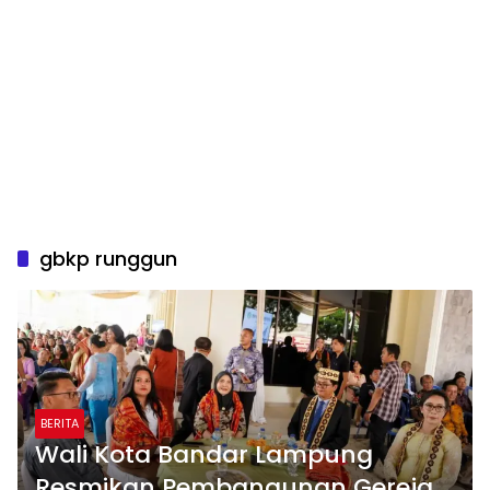
gbkp runggun
BERITA
Wali Kota Bandar Lampung
Resmikan Pembangunan Gereja