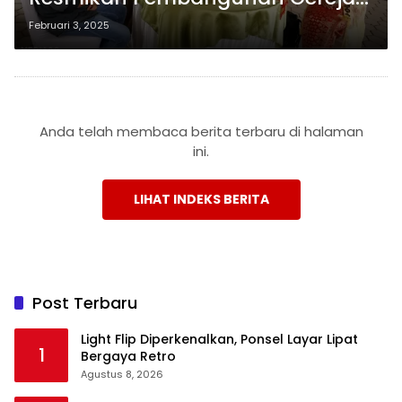
GBKP di Runggun Bandar
Februari 3, 2025
Lampung
Anda telah membaca berita terbaru di halaman
ini.
LIHAT INDEKS BERITA
Post Terbaru
Light Flip Diperkenalkan, Ponsel Layar Lipat
1
Bergaya Retro
Agustus 8, 2026