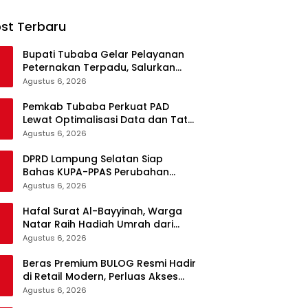
st Terbaru
Bupati Tubaba Gelar Pelayanan
Peternakan Terpadu, Salurkan
KUR dan Sosialisasikan BPJS
Agustus 6, 2026
Ketenagakerjaan
Pemkab Tubaba Perkuat PAD
Lewat Optimalisasi Data dan Tata
Kelola yang Akuntabel
Agustus 6, 2026
DPRD Lampung Selatan Siap
Bahas KUPA-PPAS Perubahan
APBD 2026, Program
Agustus 6, 2026
Pembangunan Jadi Prioritas
Hafal Surat Al-Bayyinah, Warga
Natar Raih Hadiah Umrah dari
Bupati Lampung Selatan
Agustus 6, 2026
Beras Premium BULOG Resmi Hadir
di Retail Modern, Perluas Akses
Masyarakat
Agustus 6, 2026