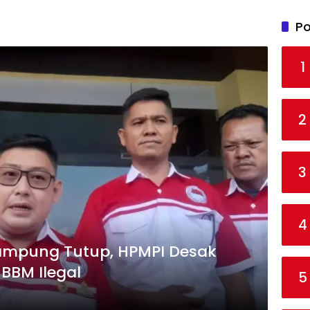
Po
1
2
3
4
Lampung Tutup, HPMPI Desak
 BBM Ilegal
5