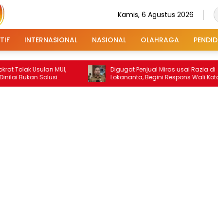
Kamis, 6 Agustus 2026
TIF
INTERNASIONAL
NASIONAL
OLAHRAGA
PENDID
k Usulan MUI,
Digugat Penjual Miras usai Razia di
kan Solusi
Lokananta, Begini Respons Wali Kota
Solo