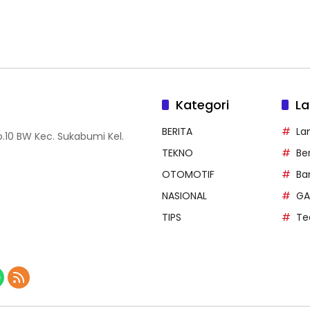
Kategori
La
BERITA
La
.10 BW Kec. Sukabumi Kel.
TEKNO
Be
OTOMOTIF
Ba
NASIONAL
GA
TIPS
Te