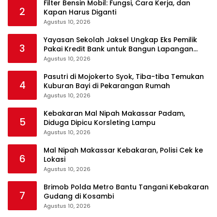
Filter Bensin Mobil: Fungsi, Cara Kerja, dan
2
Kapan Harus Diganti
Agustus 10, 2026
Yayasan Sekolah Jaksel Ungkap Eks Pemilik
3
Pakai Kredit Bank untuk Bangun Lapangan
Padel
Agustus 10, 2026
Pasutri di Mojokerto Syok, Tiba-tiba Temukan
4
Kuburan Bayi di Pekarangan Rumah
Agustus 10, 2026
Kebakaran Mal Nipah Makassar Padam,
5
Diduga Dipicu Korsleting Lampu
Agustus 10, 2026
Mal Nipah Makassar Kebakaran, Polisi Cek ke
6
Lokasi
Agustus 10, 2026
Brimob Polda Metro Bantu Tangani Kebakaran
7
Gudang di Kosambi
Agustus 10, 2026