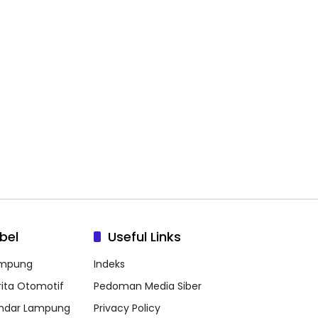
bel
Useful Links
mpung
Indeks
rita Otomotif
Pedoman Media Siber
ndar Lampung
Privacy Policy