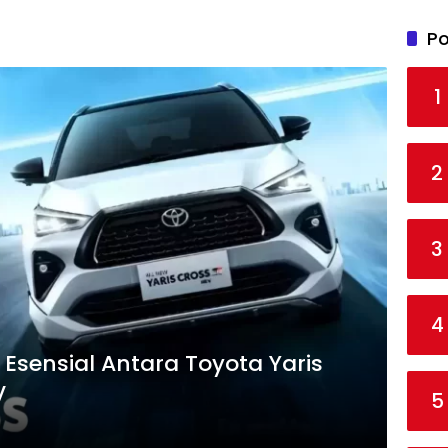
Po
1
2
3
4
sensial Antara Toyota Yaris
V
5