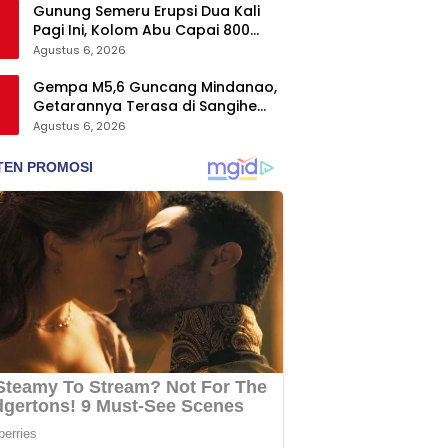
Gunung Semeru Erupsi Dua Kali
Pagi Ini, Kolom Abu Capai 800
Meter
Agustus 6, 2026
Gempa M5,6 Guncang Mindanao,
Getarannya Terasa di Sangihe
dan Talaud
Agustus 6, 2026