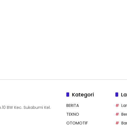
Kategori
La
BERITA
La
.10 BW Kec. Sukabumi Kel.
TEKNO
Be
OTOMOTIF
Ba