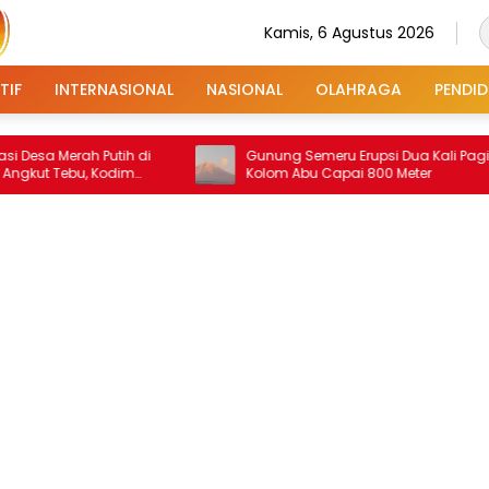
Kamis, 6 Agustus 2026
TIF
INTERNASIONAL
NASIONAL
OLAHRAGA
PENDID
erah Putih di
Gunung Semeru Erupsi Dua Kali Pagi Ini,
ebu, Kodim
Kolom Abu Capai 800 Meter