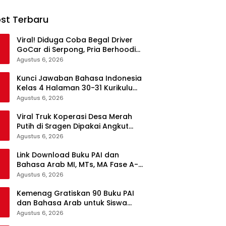
st Terbaru
Viral! Diduga Coba Begal Driver
GoCar di Serpong, Pria Berhoodie
Hitam Diamankan Warga dan
Agustus 6, 2026
Polisi
Kunci Jawaban Bahasa Indonesia
Kelas 4 Halaman 30-31 Kurikulum
Merdeka, Menyimak Teks Kepala
Agustus 6, 2026
Suku Len
Viral Truk Koperasi Desa Merah
Putih di Sragen Dipakai Angkut
Tebu, Kodim Langsung Turun
Agustus 6, 2026
Tangan
Link Download Buku PAI dan
Bahasa Arab MI, MTs, MA Fase A-F
Gratis, Lengkap Semua Mata
Agustus 6, 2026
Pelajaran
Kemenag Gratiskan 90 Buku PAI
dan Bahasa Arab untuk Siswa
Madrasah di Semua Jenjang
Agustus 6, 2026