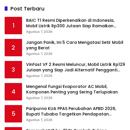
Post Terbaru
BAIC T1 Resmi Diperkenalkan di Indonesia,
1
Mobil Listrik Rp300 Jutaan Siap Ramaikan
Pasar EV
Agustus 7, 2026
Jangan Panik, Ini 5 Cara Mengatasi Setir Mobil
2
yang Berat
Agustus 7, 2026
VinFast VF 2 Resmi Meluncur, Mobil Listrik Rp129
3
Jutaan yang Siap Jadi Alternatif Pengganti
Motor
Agustus 7, 2026
Mengenal Fungsi Evaporator AC Mobil,
4
Komponen Penting yang Sering Terlupakan
Agustus 7, 2026
Paripurna KUA PPAS Perubahan APBD 2026,
5
Bupati Tubaba Targetkan Pendapatan
Daerah Rp820,3 Miliar
Agustus 7, 2026