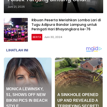
Bakti Sosial Bersih-Bersih Masjid
Juni 21, 2026
Ribuan Peserta Meriahkan Lomba Lari di
Tugu Adipura Bandar Lampung untuk
Peringati Hari Bhayangkara ke-76
BERITA
Juni 30, 2024