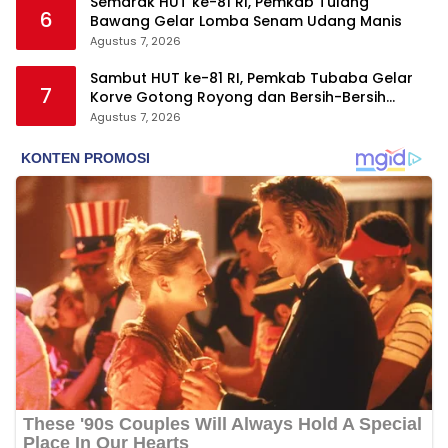
Semarak HUT ke-81 RI, Pemkab Tulang
6
Bawang Gelar Lomba Senam Udang Manis
Agustus 7, 2026
Sambut HUT ke-81 RI, Pemkab Tubaba Gelar
7
Korve Gotong Royong dan Bersih-Bersih
Serentak
Agustus 7, 2026