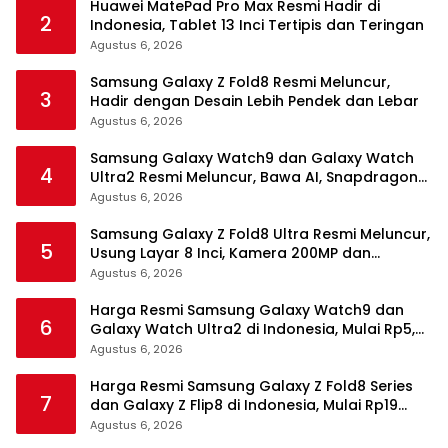
Huawei MatePad Pro Max Resmi Hadir di
2
Indonesia, Tablet 13 Inci Tertipis dan Teringan
Agustus 6, 2026
Samsung Galaxy Z Fold8 Resmi Meluncur,
3
Hadir dengan Desain Lebih Pendek dan Lebar
Agustus 6, 2026
Samsung Galaxy Watch9 dan Galaxy Watch
4
Ultra2 Resmi Meluncur, Bawa AI, Snapdragon
Wear Elite, dan Fitur Kesehatan Baru
Agustus 6, 2026
Samsung Galaxy Z Fold8 Ultra Resmi Meluncur,
5
Usung Layar 8 Inci, Kamera 200MP dan
Snapdragon 8 Elite Gen 5
Agustus 6, 2026
Harga Resmi Samsung Galaxy Watch9 dan
6
Galaxy Watch Ultra2 di Indonesia, Mulai Rp5,9
Jutaan
Agustus 6, 2026
Harga Resmi Samsung Galaxy Z Fold8 Series
7
dan Galaxy Z Flip8 di Indonesia, Mulai Rp19
Jutaan
Agustus 6, 2026