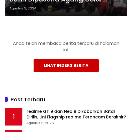
Aneka Lomba dan Hiburan
Agustus 3, 2024
Selama 20 Hari
Anda telah membaca berita terbaru di halaman
ini.
LIHAT INDEKS BERITA
Post Terbaru
realme GT 9 dan Neo 9 Dikabarkan Batal
1
Dirilis, Lini Flagship realme Terancam Berakhir?
Agustus 6, 2026