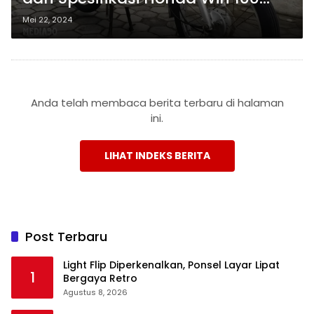
yang Wajib Diketahui Sebelum
Mei 22, 2024
Dimiliki
Anda telah membaca berita terbaru di halaman
ini.
LIHAT INDEKS BERITA
Post Terbaru
Light Flip Diperkenalkan, Ponsel Layar Lipat
1
Bergaya Retro
Agustus 8, 2026