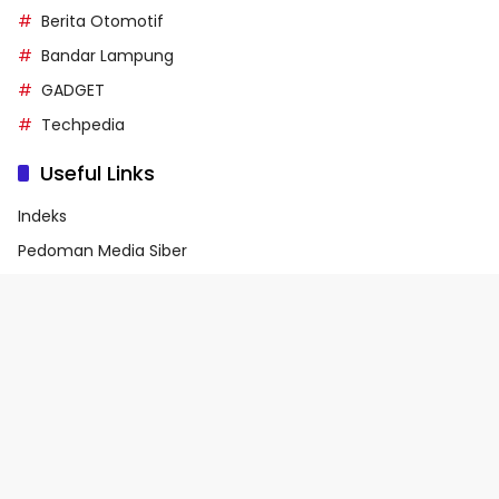
Berita Otomotif
Bandar Lampung
GADGET
Techpedia
Useful Links
Indeks
Pedoman Media Siber
Privacy Policy
Terms of Service
© 2026 - Media90.id | Powered by danar.id