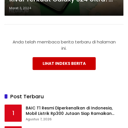
Honor Magic 6 Pro
Maret 3, 2024
Mengungkapkan Spesifikasinya!
Anda telah membaca berita terbaru di halaman
ini.
LIHAT INDEKS BERITA
Post Terbaru
BAIC T1 Resmi Diperkenalkan di Indonesia,
1
Mobil Listrik Rp300 Jutaan Siap Ramaikan
Pasar EV
Agustus 7, 2026