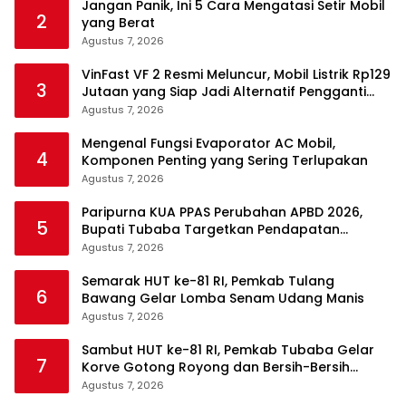
Jangan Panik, Ini 5 Cara Mengatasi Setir Mobil
2
yang Berat
Agustus 7, 2026
VinFast VF 2 Resmi Meluncur, Mobil Listrik Rp129
3
Jutaan yang Siap Jadi Alternatif Pengganti
Motor
Agustus 7, 2026
Mengenal Fungsi Evaporator AC Mobil,
4
Komponen Penting yang Sering Terlupakan
Agustus 7, 2026
Paripurna KUA PPAS Perubahan APBD 2026,
5
Bupati Tubaba Targetkan Pendapatan
Daerah Rp820,3 Miliar
Agustus 7, 2026
Semarak HUT ke-81 RI, Pemkab Tulang
6
Bawang Gelar Lomba Senam Udang Manis
Agustus 7, 2026
Sambut HUT ke-81 RI, Pemkab Tubaba Gelar
7
Korve Gotong Royong dan Bersih-Bersih
Serentak
Agustus 7, 2026