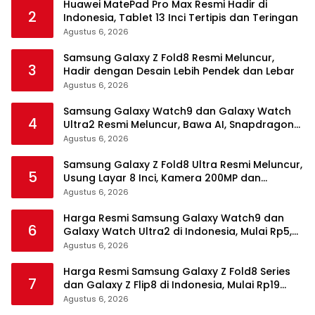
Huawei MatePad Pro Max Resmi Hadir di
2
Indonesia, Tablet 13 Inci Tertipis dan Teringan
Agustus 6, 2026
Samsung Galaxy Z Fold8 Resmi Meluncur,
3
Hadir dengan Desain Lebih Pendek dan Lebar
Agustus 6, 2026
Samsung Galaxy Watch9 dan Galaxy Watch
4
Ultra2 Resmi Meluncur, Bawa AI, Snapdragon
Wear Elite, dan Fitur Kesehatan Baru
Agustus 6, 2026
Samsung Galaxy Z Fold8 Ultra Resmi Meluncur,
5
Usung Layar 8 Inci, Kamera 200MP dan
Snapdragon 8 Elite Gen 5
Agustus 6, 2026
Harga Resmi Samsung Galaxy Watch9 dan
6
Galaxy Watch Ultra2 di Indonesia, Mulai Rp5,9
Jutaan
Agustus 6, 2026
Harga Resmi Samsung Galaxy Z Fold8 Series
7
dan Galaxy Z Flip8 di Indonesia, Mulai Rp19
Jutaan
Agustus 6, 2026