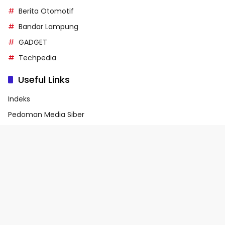
Berita Otomotif
Bandar Lampung
GADGET
Techpedia
Useful Links
Indeks
Pedoman Media Siber
Privacy Policy
Terms of Service
© 2026 - Media90.id | Powered by danar.id