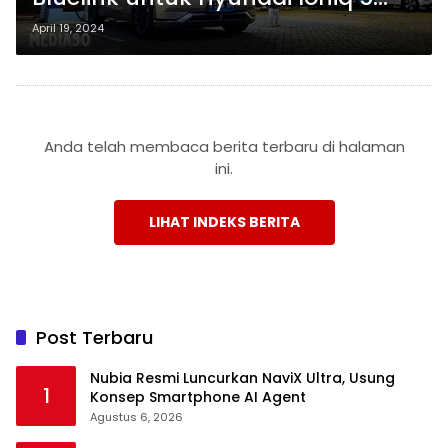
yang Terjangkau!
April 19, 2024
Anda telah membaca berita terbaru di halaman
ini.
LIHAT INDEKS BERITA
Post Terbaru
Nubia Resmi Luncurkan NaviX Ultra, Usung
1
Konsep Smartphone AI Agent
Agustus 6, 2026