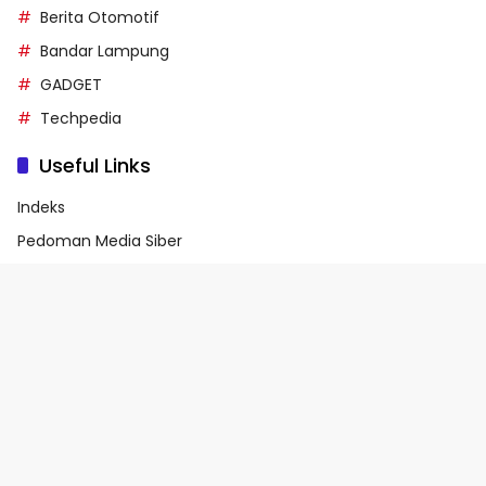
Berita Otomotif
Bandar Lampung
GADGET
Techpedia
Useful Links
Indeks
Pedoman Media Siber
Privacy Policy
Terms of Service
© 2026 - Media90.id | Powered by danar.id