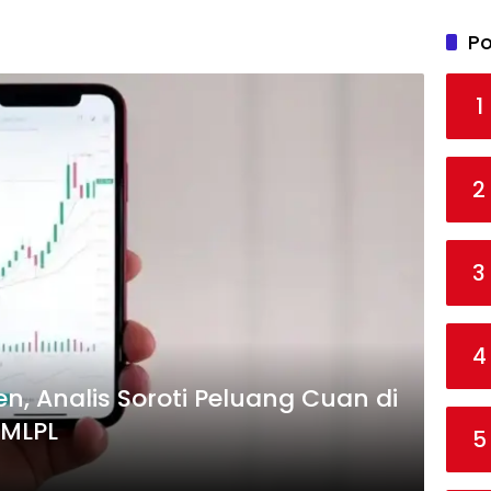
Po
1
2
3
4
n, Analis Soroti Peluang Cuan di
 MLPL
5