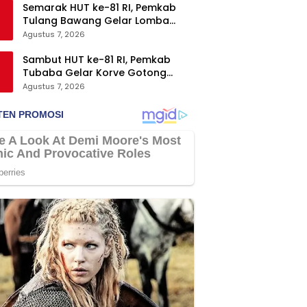
Semarak HUT ke-81 RI, Pemkab
Tulang Bawang Gelar Lomba
Senam Udang Manis
Agustus 7, 2026
Sambut HUT ke-81 RI, Pemkab
Tubaba Gelar Korve Gotong
Royong dan Bersih-Bersih
Agustus 7, 2026
Serentak