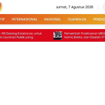
Jumat, 7 Agustus 2026
TIF
INTERNASIONAL
NASIONAL
OLAHRAGA
PENDID
g Kolaborasi untuk
Pemerintah Prioritaskan MBG untuk Ib
n Publik yang
Hamil, Balita, dan Daerah 3T
Inklusif