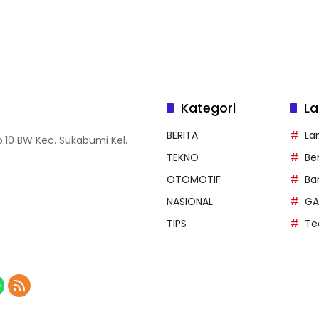
Kategori
La
BERITA
La
.10 BW Kec. Sukabumi Kel.
TEKNO
Be
OTOMOTIF
Ba
NASIONAL
GA
TIPS
Te