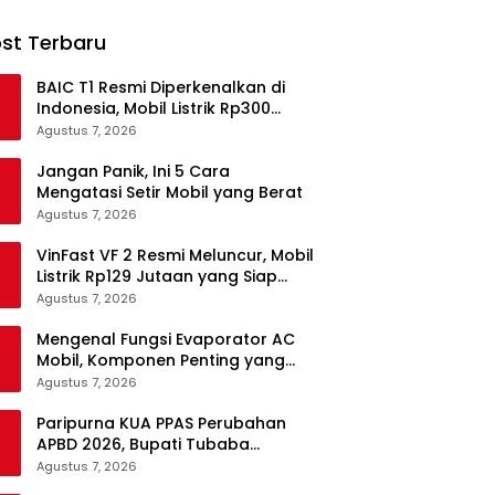
st Terbaru
BAIC T1 Resmi Diperkenalkan di
Indonesia, Mobil Listrik Rp300
Jutaan Siap Ramaikan Pasar EV
Agustus 7, 2026
Jangan Panik, Ini 5 Cara
Mengatasi Setir Mobil yang Berat
Agustus 7, 2026
VinFast VF 2 Resmi Meluncur, Mobil
Listrik Rp129 Jutaan yang Siap
Jadi Alternatif Pengganti Motor
Agustus 7, 2026
Mengenal Fungsi Evaporator AC
Mobil, Komponen Penting yang
Sering Terlupakan
Agustus 7, 2026
Paripurna KUA PPAS Perubahan
APBD 2026, Bupati Tubaba
Targetkan Pendapatan Daerah
Agustus 7, 2026
Rp820,3 Miliar