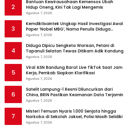
Bantuan Kewirausahaan Kemensos Ubah
2
Hidup Oneng, Kini Tak Lagi Mengemis
Agustus 7, 2026
Kemdiktisaintek Ungkap Hasil Investigasi Awal
3
Paper ‘Nobel MBG’, Nama Penulis Diduga
Dicantumkan Tanpa Persetujuan
Agustus 7, 2026
Diduga Dipicu Sengketa Warisan, Petani di
4
Tapanuli Selatan Tewas Ditikam Adik Kandung
Agustus 7, 2026
Viral ASN Bandung Barat Live TikTok Saat Jam
5
Kerja, Pemkab Siapkan Klarifikasi
Agustus 7, 2026
Satelit Lampung-1 Resmi Diluncurkan dari
6
China, BRIN Pastikan Keamanan Data Terjamin
Agustus 7, 2026
Misteri Temuan Nyaris 1.000 Senjata hingga
7
Narkoba di Sekolah Jaksel, Polisi Masih Selidiki
Agustus 7, 2026