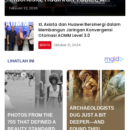
Glasses, hingga Aksesori Pintar
Februari 22, 2026
XL Axiata dan Huawei Bersinergi dalam
Membangun Jaringan Konvergensi
Otomasi AOMM Level 3.0
BERITA
Oktober 31, 2024