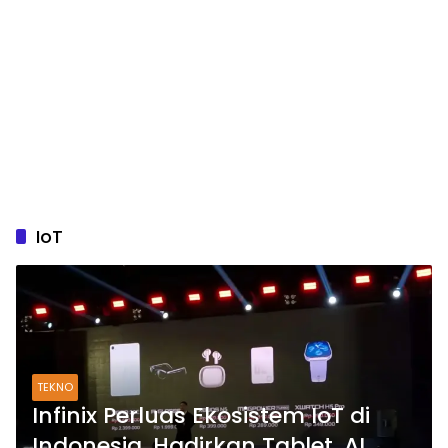
IoT
TEKNO
Infinix Perluas Ekosistem IoT di
Indonesia, Hadirkan Tablet, AI