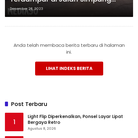
Pusri Pringsewu Akibat Hujan
Desember 28, 2023
Lebat
Anda telah membaca berita terbaru di halaman
ini.
LIHAT INDEKS BERITA
Post Terbaru
Light Flip Diperkenalkan, Ponsel Layar Lipat
1
Bergaya Retro
Agustus 8, 2026