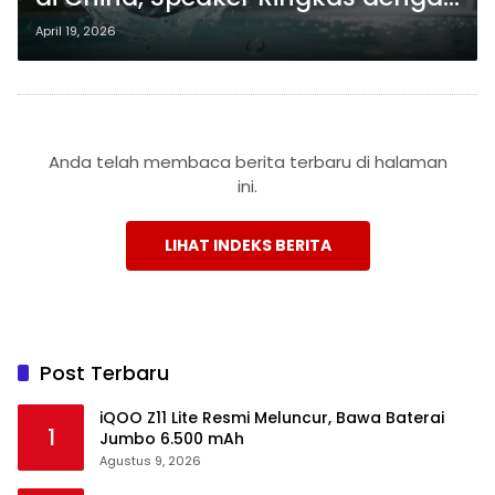
Dual Driver dan Baterai 12 Jam
April 19, 2026
Anda telah membaca berita terbaru di halaman
ini.
LIHAT INDEKS BERITA
Post Terbaru
iQOO Z11 Lite Resmi Meluncur, Bawa Baterai
1
Jumbo 6.500 mAh
Agustus 9, 2026