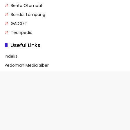
Berita Otomotif
Bandar Lampung
GADGET
Techpedia
Useful Links
Indeks
Pedoman Media Siber
Privacy Policy
Terms of Service
© 2026 - Media90.id | Powered by danar.id