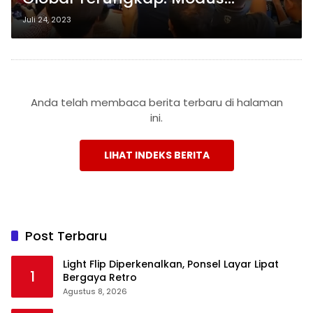
Operandi dan Harga Organ
Juli 24, 2023
Tubuh Capai Miliaran
Anda telah membaca berita terbaru di halaman
ini.
LIHAT INDEKS BERITA
Post Terbaru
Light Flip Diperkenalkan, Ponsel Layar Lipat
1
Bergaya Retro
Agustus 8, 2026