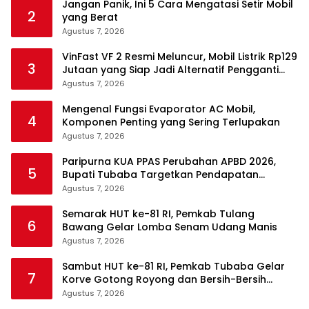
Jangan Panik, Ini 5 Cara Mengatasi Setir Mobil
2
yang Berat
Agustus 7, 2026
VinFast VF 2 Resmi Meluncur, Mobil Listrik Rp129
3
Jutaan yang Siap Jadi Alternatif Pengganti
Motor
Agustus 7, 2026
Mengenal Fungsi Evaporator AC Mobil,
4
Komponen Penting yang Sering Terlupakan
Agustus 7, 2026
Paripurna KUA PPAS Perubahan APBD 2026,
5
Bupati Tubaba Targetkan Pendapatan
Daerah Rp820,3 Miliar
Agustus 7, 2026
Semarak HUT ke-81 RI, Pemkab Tulang
6
Bawang Gelar Lomba Senam Udang Manis
Agustus 7, 2026
Sambut HUT ke-81 RI, Pemkab Tubaba Gelar
7
Korve Gotong Royong dan Bersih-Bersih
Serentak
Agustus 7, 2026