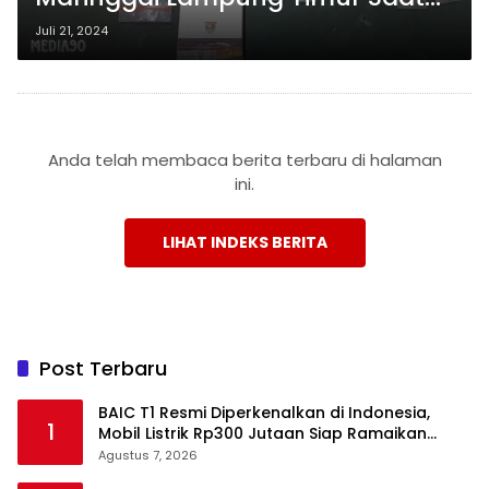
Hendak Melakukan Transaksi
Juli 21, 2024
Narkoba
Anda telah membaca berita terbaru di halaman
ini.
LIHAT INDEKS BERITA
Post Terbaru
BAIC T1 Resmi Diperkenalkan di Indonesia,
1
Mobil Listrik Rp300 Jutaan Siap Ramaikan
Pasar EV
Agustus 7, 2026