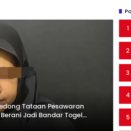
Po
1
2
3
4
Gedong Tataan Pesawaran
 Berani Jadi Bandar Togel
5