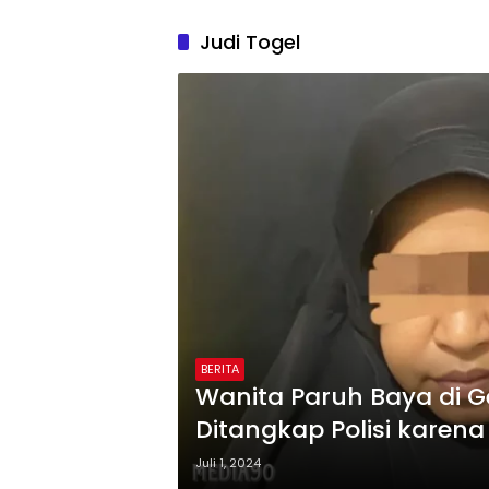
Judi Togel
BERITA
Wanita Paruh Baya di 
Ditangkap Polisi karena
Hongkong
Juli 1, 2024