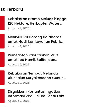
st Terbaru
Kebakaran Bromo Meluas hingga
120 Hektare, Helikopter Water
Bombing Disiagakan
Agustus 7, 2026
MenPAN-RB Dorong Kolaborasi
untuk Hadirkan Layanan Publik
yang Terintegrasi dan Inklusif
Agustus 7, 2026
Pemerintah Prioritaskan MBG
untuk Ibu Hamil, Balita, dan
Daerah 3T
Agustus 7, 2026
Kebakaran Sempat Melanda
Alun-alun Suryakencana Gunung
Gede, Api Berhasil Dipadamkan
Agustus 7, 2026
Dirgakkum Korlantas Ingatkan
Informasi Viral Belum Tentu Fakta,
Masyarakat Diminta Waspadai
Agustus 7, 2026
Hoaks