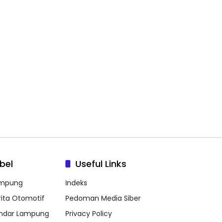
bel
Useful Links
mpung
Indeks
rita Otomotif
Pedoman Media Siber
ndar Lampung
Privacy Policy