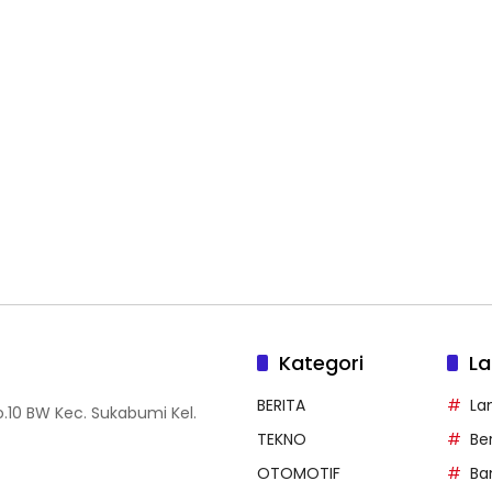
Kategori
La
BERITA
La
.10 BW Kec. Sukabumi Kel.
TEKNO
Be
OTOMOTIF
Ba