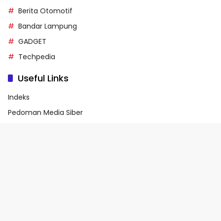
Berita Otomotif
Bandar Lampung
GADGET
Techpedia
Useful Links
Indeks
Pedoman Media Siber
Privacy Policy
Terms of Service
© 2026 - Media90.id | Powered by danar.id