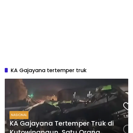
KA Gajayana tertemper truk
NASIONAL
KA Gajayana Tertemper Truk di
Kutowinangun, Satu Orang