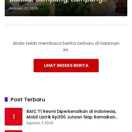
Selatan, dan Pesawaran: Tiga
Februari 23, 2025
Warga Tewas
Anda telah membaca berita terbaru di halaman
ini.
LIHAT INDEKS BERITA
Post Terbaru
BAIC T1 Resmi Diperkenalkan di Indonesia,
1
Mobil Listrik Rp300 Jutaan Siap Ramaikan
Pasar EV
Agustus 7, 2026