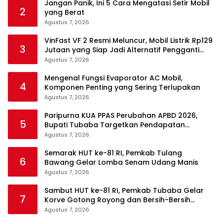
Jangan Panik, Ini 5 Cara Mengatasi Setir Mobil
2
yang Berat
Agustus 7, 2026
VinFast VF 2 Resmi Meluncur, Mobil Listrik Rp129
3
Jutaan yang Siap Jadi Alternatif Pengganti
Motor
Agustus 7, 2026
Mengenal Fungsi Evaporator AC Mobil,
4
Komponen Penting yang Sering Terlupakan
Agustus 7, 2026
Paripurna KUA PPAS Perubahan APBD 2026,
5
Bupati Tubaba Targetkan Pendapatan
Daerah Rp820,3 Miliar
Agustus 7, 2026
Semarak HUT ke-81 RI, Pemkab Tulang
6
Bawang Gelar Lomba Senam Udang Manis
Agustus 7, 2026
Sambut HUT ke-81 RI, Pemkab Tubaba Gelar
7
Korve Gotong Royong dan Bersih-Bersih
Serentak
Agustus 7, 2026