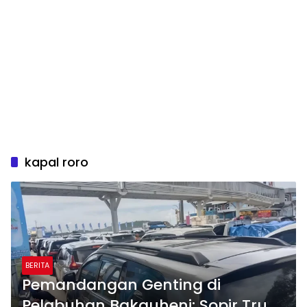
kapal roro
BERITA
Pemandangan Genting di
Pelabuhan Bakauheni: Sopir Truk