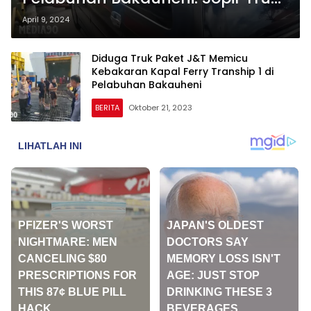
Buah dan Sayur Berseru, ‘Ke
April 9, 2024
Merak, Sebelum Busuk!
Diduga Truk Paket J&T Memicu
Kebakaran Kapal Ferry Tranship 1 di
Pelabuhan Bakauheni
BERITA
Oktober 21, 2023