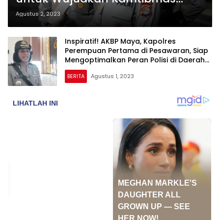
Damai dalam Pemilu 2024
Agustus 2, 2023
Inspiratif! AKBP Maya, Kapolres
Perempuan Pertama di Pesawaran, Siap
Mengoptimalkan Peran Polisi di Daerah
Wisata
BERITA
Agustus 1, 2023