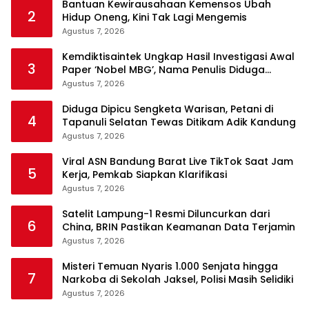
Bantuan Kewirausahaan Kemensos Ubah
2
Hidup Oneng, Kini Tak Lagi Mengemis
Agustus 7, 2026
Kemdiktisaintek Ungkap Hasil Investigasi Awal
3
Paper ‘Nobel MBG’, Nama Penulis Diduga
Dicantumkan Tanpa Persetujuan
Agustus 7, 2026
Diduga Dipicu Sengketa Warisan, Petani di
4
Tapanuli Selatan Tewas Ditikam Adik Kandung
Agustus 7, 2026
Viral ASN Bandung Barat Live TikTok Saat Jam
5
Kerja, Pemkab Siapkan Klarifikasi
Agustus 7, 2026
Satelit Lampung-1 Resmi Diluncurkan dari
6
China, BRIN Pastikan Keamanan Data Terjamin
Agustus 7, 2026
Misteri Temuan Nyaris 1.000 Senjata hingga
7
Narkoba di Sekolah Jaksel, Polisi Masih Selidiki
Agustus 7, 2026