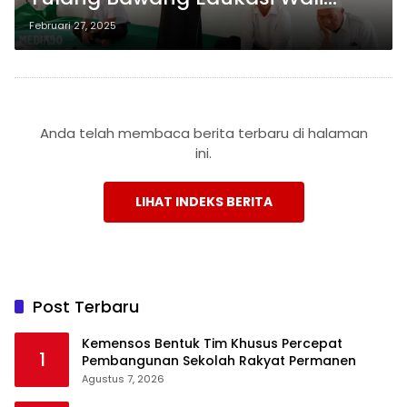
Murid Tentang Tujuh Kebiasaan
Februari 27, 2025
Anak Hebat Indonesia
Anda telah membaca berita terbaru di halaman
ini.
LIHAT INDEKS BERITA
Post Terbaru
Kemensos Bentuk Tim Khusus Percepat
1
Pembangunan Sekolah Rakyat Permanen
Agustus 7, 2026