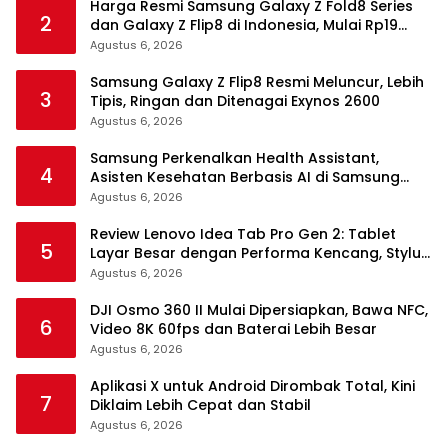
Harga Resmi Samsung Galaxy Z Fold8 Series
2
dan Galaxy Z Flip8 di Indonesia, Mulai Rp19
Jutaan
Agustus 6, 2026
Samsung Galaxy Z Flip8 Resmi Meluncur, Lebih
3
Tipis, Ringan dan Ditenagai Exynos 2600
Agustus 6, 2026
Samsung Perkenalkan Health Assistant,
4
Asisten Kesehatan Berbasis AI di Samsung
Health
Agustus 6, 2026
Review Lenovo Idea Tab Pro Gen 2: Tablet
5
Layar Besar dengan Performa Kencang, Stylus
dan Keyboard dalam Satu Paket
Agustus 6, 2026
DJI Osmo 360 II Mulai Dipersiapkan, Bawa NFC,
6
Video 8K 60fps dan Baterai Lebih Besar
Agustus 6, 2026
Aplikasi X untuk Android Dirombak Total, Kini
7
Diklaim Lebih Cepat dan Stabil
Agustus 6, 2026