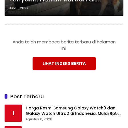
Lampung Harus Memiliki Sertifikat
Juni 8, 2024
SKKH
Anda telah membaca berita terbaru di halaman
ini.
LIHAT INDEKS BERITA
Post Terbaru
Harga Resmi Samsung Galaxy Watch9 dan
1
Galaxy Watch Ultra2 di Indonesia, Mulai Rp5,9
Jutaan
Agustus 6, 2026