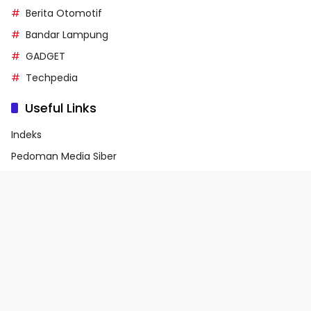
Berita Otomotif
Bandar Lampung
GADGET
Techpedia
Useful Links
Indeks
Pedoman Media Siber
Privacy Policy
Terms of Service
© 2026 - Media90.id | Powered by danar.id