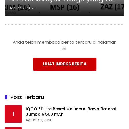
Up Dana di BRILink Metro Timur
Januari 21, 2025
Anda telah membaca berita terbaru di halaman
ini.
LIHAT INDEKS BERITA
Post Terbaru
iQOO Z11 Lite Resmi Meluncur, Bawa Baterai
1
Jumbo 6.500 mAh
Agustus 9, 2026