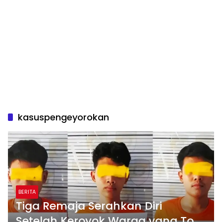
kasuspengeyorokan
BERITA
Tiga Remaja Serahkan Diri
Setelah Keroyok Warga yang Top