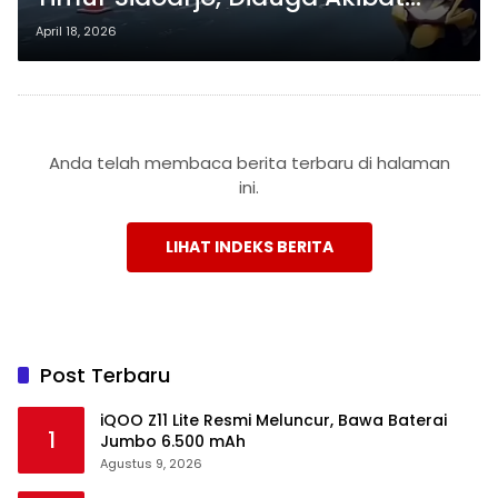
Hindari Jalan Berlubang
April 18, 2026
Anda telah membaca berita terbaru di halaman
ini.
LIHAT INDEKS BERITA
Post Terbaru
iQOO Z11 Lite Resmi Meluncur, Bawa Baterai
1
Jumbo 6.500 mAh
Agustus 9, 2026