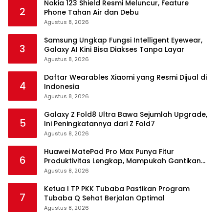
Nokia 123 Shield Resmi Meluncur, Feature
2
Phone Tahan Air dan Debu
Agustus 8, 2026
Samsung Ungkap Fungsi Intelligent Eyewear,
3
Galaxy AI Kini Bisa Diakses Tanpa Layar
Agustus 8, 2026
Daftar Wearables Xiaomi yang Resmi Dijual di
4
Indonesia
Agustus 8, 2026
Galaxy Z Fold8 Ultra Bawa Sejumlah Upgrade,
5
Ini Peningkatannya dari Z Fold7
Agustus 8, 2026
Huawei MatePad Pro Max Punya Fitur
6
Produktivitas Lengkap, Mampukah Gantikan
Laptop?
Agustus 8, 2026
Ketua I TP PKK Tubaba Pastikan Program
7
Tubaba Q Sehat Berjalan Optimal
Agustus 8, 2026